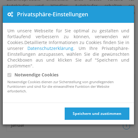
Autokäufer und Händler: Autokäufer erhalten ein
umfassendes Garantieversprechen, die Händler können
Privatsphäre-Einstellungen
gezielt ihre Kundenbindung erhöhen.
Um unsere Webseite für Sie optimal zu gestalten und
fortlaufend verbessern zu können, verwenden wir
Nähere Informationen finden Sie im Bereich der MHD.
Cookies.Detaillierte Informationen zu Cookies finden Sie in
unserer
Datenschutzerklärung
. Um Ihre Privatsphäre-
Einstellungen anzupassen, wählen Sie die gewünschten
Checkboxen aus und klicken Sie auf "Speichern und
Archiv
zustimmen".
Notwendige Cookies
2020
Notwendige Cookies dienen zur Sicherstellung von grundlegenden
Funktionen und sind für die einwandfreie Funktion der Website
erforderlich.
März
3
2019
Speichern und zustimmen
Januar
1